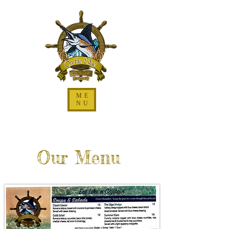
ME
NU
Our Menu